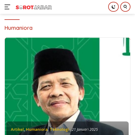
Langsung
ke
Humaniora
konten
Artikel
,
Humaniora
,
Teknologi
21 Januari 2025