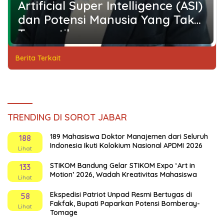
Artificial Super Intelligence (ASI)
dan Potensi Manusia Yang Tak
Tergantikan
Berita Terkait
TRENDING DI SOROT JABAR
189 Mahasiswa Doktor Manajemen dari Seluruh
188
Indonesia Ikuti Kolokium Nasional APDMI 2026
Lihat
STIKOM Bandung Gelar STIKOM Expo ‘Art in
133
Motion’ 2026, Wadah Kreativitas Mahasiswa
Lihat
Ekspedisi Patriot Unpad Resmi Bertugas di
58
Fakfak, Bupati Paparkan Potensi Bomberay-
Lihat
Tomage