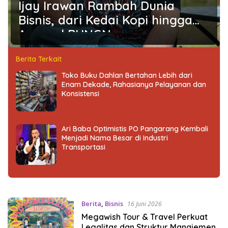
Ijay Irawan Rambah Dunia
Bisnis, dari Kedai Kopi hingga
Apparel BHNGN
Berita Terkait
Toko Buku Dahlan Bertahan Lebih dari
Enam Dekade, Rahasianya Pelayanan dan
Konsistensi
Ari Baba Optimistis PO Pangarang Kembali
Menjadi Nama Besar di Industri
Transportasi
Berita
,
Bisnis
16 Juni 2026
Megawish Tour & Travel Perkuat
Legalitas dan Struktur Manajemen,