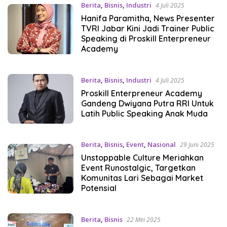
Berita
,
Bisnis
,
Industri
4 Juli 2025
Hanifa Paramitha, News Presenter
TVRI Jabar Kini Jadi Trainer Public
Speaking di Proskill Enterpreneur
Academy
Berita
,
Bisnis
,
Industri
4 Juli 2025
Proskill Enterpreneur Academy
Gandeng Dwiyana Putra RRI Untuk
Latih Public Speaking Anak Muda
Berita
,
Bisnis
,
Event
,
Nasional
29 Juni 2025
Unstoppable Culture Meriahkan
Event Runostalgic, Targetkan
Komunitas Lari Sebagai Market
Potensial
Berita
,
Bisnis
22 Mei 2025