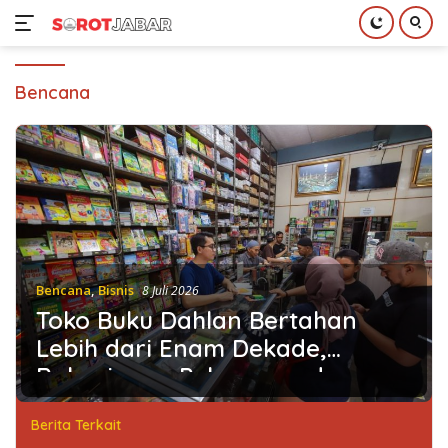
Langsung
ke
Bencana
konten
Bencana
,
Bisnis
8 Juli 2026
Toko Buku Dahlan Bertahan
Lebih dari Enam Dekade,
Rahasianya Pelayanan dan
Konsistensi
Berita Terkait