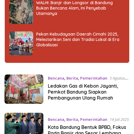
WALHI: Banjir dan Longsor di Bandung
Bukan Bencana Alam, Ini Penyebab
Utamanya
Pekan Kebudayaan Daerah Cimahi 2025,
Melestarikan Seni dan Tradisi Lokal di Era
Globalisasi
Bencana
,
Berita
,
Pemerintahan
5 Agustus
2025
Ledakan Gas di Kebon Jayanti,
Pemkot Bandung Siapkan
Pembangunan Ulang Rumah
Bencana
,
Berita
,
Pemerintahan
14 Juli 2025
Kota Bandung Bentuk BPBD, Fokus
Pada Banjir dan Sesar Lembang