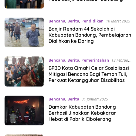
Bencana
,
Berita
,
Pendidikan
10 Maret 2025
Banjir Rendam 44 Sekolah di
Kabupaten Bandung, Pembelajaran
Dialihkan ke Daring
Bencana
,
Berita
,
Pemerintahan
13 Februari
2025
BPBD Kota Cimahi Gelar Sosialisasi
Mitigasi Bencana Bagi Teman Tuli,
Perkuat Ketangguhan Disabilitas
Bencana
,
Berita
31 Januari 2025
Damkar Kabupaten Bandung
Berhasil Jinakkan Kebakaran
Hebat di Pabrik Cibolerang