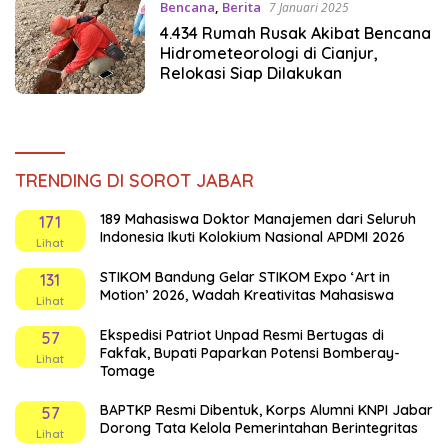
Bencana
,
Berita
7 Januari 2025
4.434 Rumah Rusak Akibat Bencana
Hidrometeorologi di Cianjur,
Relokasi Siap Dilakukan
TRENDING DI SOROT JABAR
189 Mahasiswa Doktor Manajemen dari Seluruh
171
Indonesia Ikuti Kolokium Nasional APDMI 2026
Lihat
STIKOM Bandung Gelar STIKOM Expo ‘Art in
131
Motion’ 2026, Wadah Kreativitas Mahasiswa
Lihat
Ekspedisi Patriot Unpad Resmi Bertugas di
57
Fakfak, Bupati Paparkan Potensi Bomberay-
Lihat
Tomage
BAPTKP Resmi Dibentuk, Korps Alumni KNPI Jabar
57
Dorong Tata Kelola Pemerintahan Berintegritas
Lihat