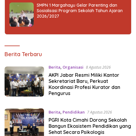
SMPN 1 Margahayu Gelar Parenting dan
Sosialisasi Program Sekolah Tahun Ajaran
2026/2027
Sorot
Berita Terbaru
Jabar
Berita
,
Organisasi
8 Agustus 2026
AKPI Jabar Resmi Miliki Kantor
Sekretariat Baru, Perkuat
Koordinasi Profesi Kurator dan
Pengurus
Berita
,
Pendidikan
7 Agustus 2026
PGRI Kota Cimahi Dorong Sekolah
Bangun Ekosistem Pendidikan yang
Sehat Secara Psikologis