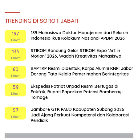
TRENDING DI SOROT JABAR
189 Mahasiswa Doktor Manajemen dari Seluruh
197
Indonesia Ikuti Kolokium Nasional APDMI 2026
Lihat
STIKOM Bandung Gelar STIKOM Expo ‘Art in
133
Motion’ 2026, Wadah Kreativitas Mahasiswa
Lihat
BAPTKP Resmi Dibentuk, Korps Alumni KNPI Jabar
60
Dorong Tata Kelola Pemerintahan Berintegritas
Lihat
Ekspedisi Patriot Unpad Resmi Bertugas di
59
Fakfak, Bupati Paparkan Potensi Bomberay-
Lihat
Tomage
Jambore GTK PAUD Kabupaten Subang 2026
57
Jadi Ajang Perkuat Kompetensi dan Kolaborasi
Lihat
Pendidik