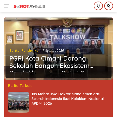
Langsung
ke
konten
Berita
,
Pendidikan
7 Agustus 2026
PGRI Kota Cimahi Dorong
Sekolah Bangun Ekosistem
Pendidikan yang Sehat Secara
Psikologis
Berita Terkait
189 Mahasiswa Doktor Manajemen dari
Seluruh Indonesia Ikuti Kolokium Nasional
APDMI 2026