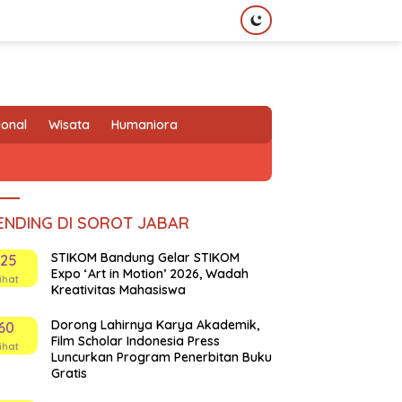
ional
Wisata
Humaniora
ENDING DI SOROT JABAR
STIKOM Bandung Gelar STIKOM
125
Expo ‘Art in Motion’ 2026, Wadah
ihat
Kreativitas Mahasiswa
Dorong Lahirnya Karya Akademik,
60
Film Scholar Indonesia Press
ihat
Luncurkan Program Penerbitan Buku
Gratis