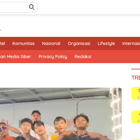
tel
Komunitas
Nasional
Organisasi
Lifestyle
Internas
an Media Siber
Privacy Policy
Redaksi
TR
L
L