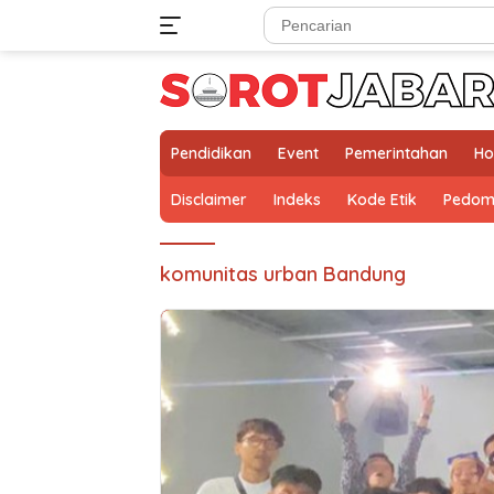
Langsung
ke
konten
Pendidikan
Event
Pemerintahan
Ho
Disclaimer
Indeks
Kode Etik
Pedom
komunitas urban Bandung