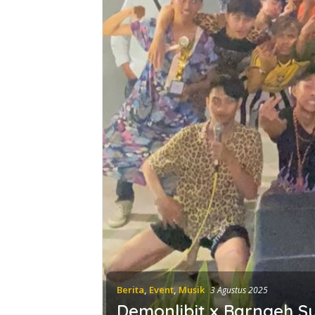
Berita
,
Event
,
Musik
3 Agustus 2025
Demonlibit x Barngeh Su