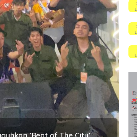
L
L
L
guhkan ‘Beat of The City’,