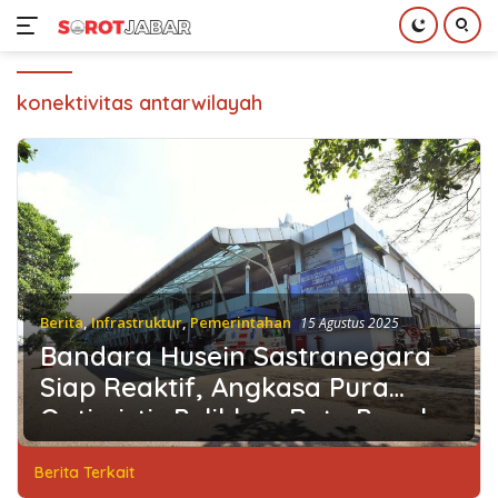
Langsung
ke
konektivitas antarwilayah
konten
Berita
,
Infrastruktur
,
Pemerintahan
15 Agustus 2025
Bandara Husein Sastranegara
Siap Reaktif, Angkasa Pura
Optimistis Pulihkan Rute Populer
Berita Terkait