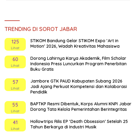
TRENDING DI SOROT JABAR
STIKOM Bandung Gelar STIKOM Expo ‘Art in
125
Motion’ 2026, Wadah Kreativitas Mahasiswa
Lihat
Dorong Lahirnya Karya Akademik, Film Scholar
60
Indonesia Press Luncurkan Program Penerbitan
Lihat
Buku Gratis
Jambore GTK PAUD Kabupaten Subang 2026
57
Jadi Ajang Perkuat Kompetensi dan Kolaborasi
Lihat
Pendidik
BAPTKP Resmi Dibentuk, Korps Alumni KNPI Jabar
55
Dorong Tata Kelola Pemerintahan Berintegritas
Lihat
Hollowtrips Rilis EP ‘Death Obsession’ Setelah 25
41
Tahun Berkarya di Industri Musik
Lihat