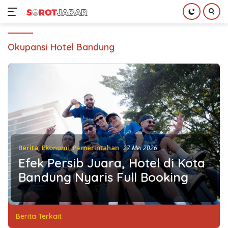
Langsung
ke
Okupansi Hotel Bandung
konten
Berita
,
Ekonomi
,
Pemerintahan
27 Mei 2026
Efek Persib Juara, Hotel di Kota
Bandung Nyaris Full Booking
Berita Terkait