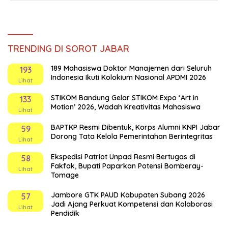
TRENDING DI SOROT JABAR
189 Mahasiswa Doktor Manajemen dari Seluruh
193
Indonesia Ikuti Kolokium Nasional APDMI 2026
Lihat
STIKOM Bandung Gelar STIKOM Expo ‘Art in
133
Motion’ 2026, Wadah Kreativitas Mahasiswa
Lihat
BAPTKP Resmi Dibentuk, Korps Alumni KNPI Jabar
59
Dorong Tata Kelola Pemerintahan Berintegritas
Lihat
Ekspedisi Patriot Unpad Resmi Bertugas di
58
Fakfak, Bupati Paparkan Potensi Bomberay-
Lihat
Tomage
Jambore GTK PAUD Kabupaten Subang 2026
57
Jadi Ajang Perkuat Kompetensi dan Kolaborasi
Lihat
Pendidik