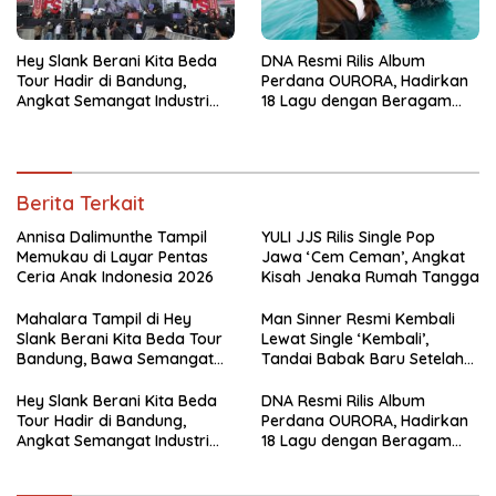
Hey Slank Berani Kita Beda
DNA Resmi Rilis Album
Tour Hadir di Bandung,
Perdana OURORA, Hadirkan
Angkat Semangat Industri
18 Lagu dengan Beragam
Kreatif dan Musisi Lokal
Genre
Berita Terkait
Annisa Dalimunthe Tampil
YULI JJS Rilis Single Pop
Memukau di Layar Pentas
Jawa ‘Cem Ceman’, Angkat
Ceria Anak Indonesia 2026
Kisah Jenaka Rumah Tangga
Mahalara Tampil di Hey
Man Sinner Resmi Kembali
Slank Berani Kita Beda Tour
Lewat Single ‘Kembali’,
Bandung, Bawa Semangat
Tandai Babak Baru Setelah
Musisi Daerah ke Nasional
Vakum Tiga Tahun
Hey Slank Berani Kita Beda
DNA Resmi Rilis Album
Tour Hadir di Bandung,
Perdana OURORA, Hadirkan
Angkat Semangat Industri
18 Lagu dengan Beragam
Kreatif dan Musisi Lokal
Genre