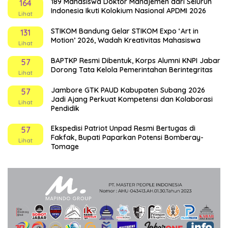
189 Mahasiswa Doktor Manajemen dari Seluruh
164
Indonesia Ikuti Kolokium Nasional APDMI 2026
Lihat
STIKOM Bandung Gelar STIKOM Expo ‘Art in
131
Motion’ 2026, Wadah Kreativitas Mahasiswa
Lihat
BAPTKP Resmi Dibentuk, Korps Alumni KNPI Jabar
57
Dorong Tata Kelola Pemerintahan Berintegritas
Lihat
Jambore GTK PAUD Kabupaten Subang 2026
57
Jadi Ajang Perkuat Kompetensi dan Kolaborasi
Lihat
Pendidik
Ekspedisi Patriot Unpad Resmi Bertugas di
57
Fakfak, Bupati Paparkan Potensi Bomberay-
Lihat
Tomage