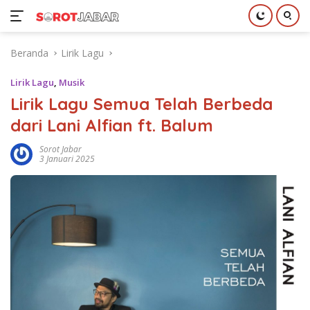
Langsung
Beranda
Lirik Lagu
ke
konten
Lirik Lagu
,
Musik
Lirik Lagu Semua Telah Berbeda
dari Lani Alfian ft. Balum
Sorot Jabar
3 Januari 2025