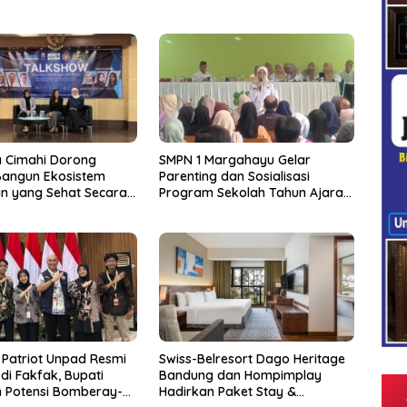
a Cimahi Dorong
SMPN 1 Margahayu Gelar
Bangun Ekosistem
Parenting dan Sosialisasi
an yang Sehat Secara
Program Sekolah Tahun Ajaran
s
2026/2027
 Patriot Unpad Resmi
Swiss-Belresort Dago Heritage
di Fakfak, Bupati
Bandung dan Hompimplay
 Potensi Bomberay-
Hadirkan Paket Stay &