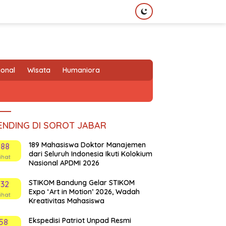
ional
Wisata
Humaniora
ENDING DI SOROT JABAR
189 Mahasiswa Doktor Manajemen
188
dari Seluruh Indonesia Ikuti Kolokium
ihat
Nasional APDMI 2026
STIKOM Bandung Gelar STIKOM
132
Expo ‘Art in Motion’ 2026, Wadah
ihat
Kreativitas Mahasiswa
Ekspedisi Patriot Unpad Resmi
58