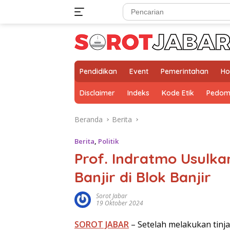
Langsung
ke
konten
Pendidikan
Event
Pemerintahan
Ho
Disclaimer
Indeks
Kode Etik
Pedom
Beranda
Berita
Berita
,
Politik
Prof. Indratmo Usulka
Banjir di Blok Banjir
Sorot Jabar
19 Oktober 2024
SOROT JABAR
– Setelah melakukan tinj