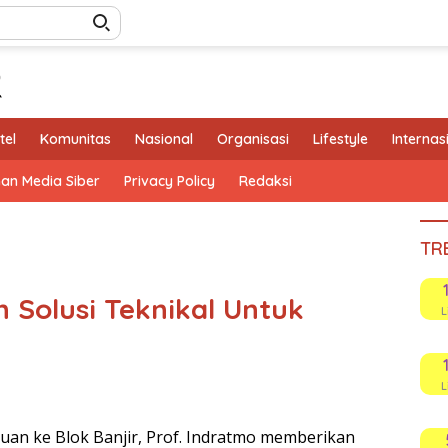
tel
Komunitas
Nasional
Organisasi
Lifestyle
Internas
an Media Siber
Privacy Policy
Redaksi
TR
n Solusi Teknikal Untuk
L
L
auan ke Blok Banjir, Prof. Indratmo memberikan