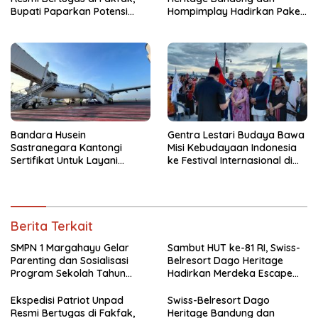
Bupati Paparkan Potensi
Hompimplay Hadirkan Paket
Bomberay-Tomage
Stay & Adventure 2026
Bandara Husein
Gentra Lestari Budaya Bawa
Sastranegara Kantongi
Misi Kebudayaan Indonesia
Sertifikat Untuk Layani
ke Festival Internasional di
Pesawat Jet Narrow Body
Thailand
Berita Terkait
SMPN 1 Margahayu Gelar
Sambut HUT ke-81 RI, Swiss-
Parenting dan Sosialisasi
Belresort Dago Heritage
Program Sekolah Tahun
Hadirkan Merdeka Escape
Ajaran 2026/2027
2026
Ekspedisi Patriot Unpad
Swiss-Belresort Dago
Resmi Bertugas di Fakfak,
Heritage Bandung dan