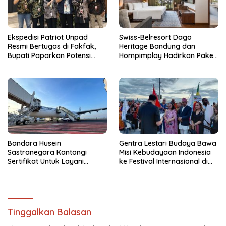
Ekspedisi Patriot Unpad
Swiss-Belresort Dago
Resmi Bertugas di Fakfak,
Heritage Bandung dan
Bupati Paparkan Potensi
Hompimplay Hadirkan Paket
Bomberay-Tomage
Stay & Adventure 2026
Bandara Husein
Gentra Lestari Budaya Bawa
Sastranegara Kantongi
Misi Kebudayaan Indonesia
Sertifikat Untuk Layani
ke Festival Internasional di
Pesawat Jet Narrow Body
Thailand
Tinggalkan Balasan