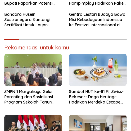
Bupati Paparkan Potensi
Hompimplay Hadirkan Paket
Bomberay-Tomage
Stay & Adventure 2026
Bandara Husein
Gentra Lestari Budaya Bawa
Sastranegara Kantongi
Misi Kebudayaan Indonesia
Sertifikat Untuk Layani
ke Festival Internasional di
Pesawat Jet Narrow Body
Thailand
Rekomendasi untuk kamu
SMPN 1 Margahayu Gelar
Sambut HUT ke-81 RI, Swiss-
Parenting dan Sosialisasi
Belresort Dago Heritage
Program Sekolah Tahun
Hadirkan Merdeka Escape
Ajaran 2026/2027
2026