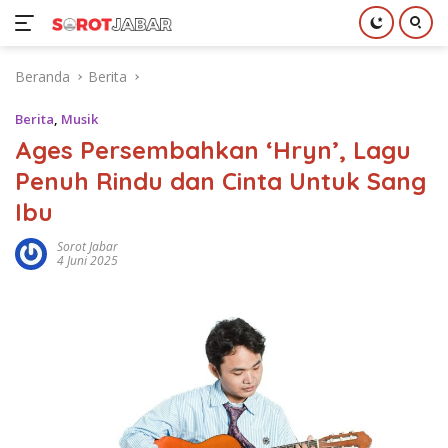
Langsung
Beranda
Berita
ke
konten
Berita
,
Musik
Ages Persembahkan ‘Hryn’, Lagu
Penuh Rindu dan Cinta Untuk Sang
Ibu
Sorot Jabar
4 Juni 2025