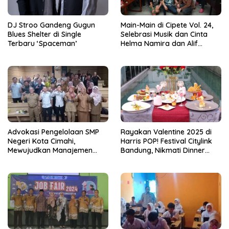
DJ Stroo Gandeng Gugun
Main-Main di Cipete Vol. 24,
Blues Shelter di Single
Selebrasi Musik dan Cinta
Terbaru ‘Spaceman’
Helma Namira dan Alif
Toeanradjo
Advokasi Pengelolaan SMP
Rayakan Valentine 2025 di
Negeri Kota Cimahi,
Harris POP! Festival Citylink
Mewujudkan Manajemen
Bandung, Nikmati Dinner
Sekolah Yang Transparan
Romantis dan Staycation
Spesial