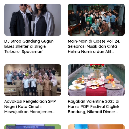
DJ Stroo Gandeng Gugun
Main-Main di Cipete Vol. 24,
Blues Shelter di Single
Selebrasi Musik dan Cinta
Terbaru ‘Spaceman’
Helma Namira dan Alif
Toeanradjo
Advokasi Pengelolaan SMP
Rayakan Valentine 2025 di
Negeri Kota Cimahi,
Harris POP! Festival Citylink
Mewujudkan Manajemen
Bandung, Nikmati Dinner
Sekolah Yang Transparan
Romantis dan Staycation
Spesial