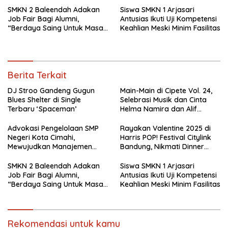
SMKN 2 Baleendah Adakan
Siswa SMKN 1 Arjasari
Job Fair Bagi Alumni,
Antusias Ikuti Uji Kompetensi
“Berdaya Saing Untuk Masa
Keahlian Meski Minim Fasilitas
Depan”
Berita Terkait
DJ Stroo Gandeng Gugun
Main-Main di Cipete Vol. 24,
Blues Shelter di Single
Selebrasi Musik dan Cinta
Terbaru ‘Spaceman’
Helma Namira dan Alif
Toeanradjo
Advokasi Pengelolaan SMP
Rayakan Valentine 2025 di
Negeri Kota Cimahi,
Harris POP! Festival Citylink
Mewujudkan Manajemen
Bandung, Nikmati Dinner
Sekolah Yang Transparan
Romantis dan Staycation
Spesial
SMKN 2 Baleendah Adakan
Siswa SMKN 1 Arjasari
Job Fair Bagi Alumni,
Antusias Ikuti Uji Kompetensi
“Berdaya Saing Untuk Masa
Keahlian Meski Minim Fasilitas
Depan”
Rekomendasi untuk kamu