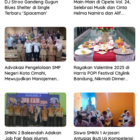
DJ Stroo Gandeng Gugun
Main-Main di Cipete Vol. 24,
Blues Shelter di Single
Selebrasi Musik dan Cinta
Terbaru ‘Spaceman’
Helma Namira dan Alif
Toeanradjo
Advokasi Pengelolaan SMP
Rayakan Valentine 2025 di
Negeri Kota Cimahi,
Harris POP! Festival Citylink
Mewujudkan Manajemen
Bandung, Nikmati Dinner
Sekolah Yang Transparan
Romantis dan Staycation
Spesial
SMKN 2 Baleendah Adakan
Siswa SMKN 1 Arjasari
Job Fair Bagi Alumni,
Antusias Ikuti Uji Kompetensi