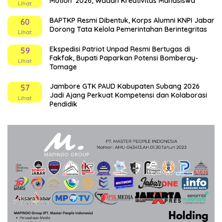
Motion’ 2026, Wadah Kreativitas Mahasiswa
Lihat
BAPTKP Resmi Dibentuk, Korps Alumni KNPI Jabar
60
Dorong Tata Kelola Pemerintahan Berintegritas
Lihat
Ekspedisi Patriot Unpad Resmi Bertugas di
59
Fakfak, Bupati Paparkan Potensi Bomberay-
Lihat
Tomage
Jambore GTK PAUD Kabupaten Subang 2026
57
Jadi Ajang Perkuat Kompetensi dan Kolaborasi
Lihat
Pendidik