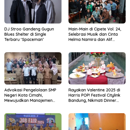
DJ Stroo Gandeng Gugun
Main-Main di Cipete Vol. 24,
Blues Shelter di Single
Selebrasi Musik dan Cinta
Terbaru ‘Spaceman’
Helma Namira dan Alif
Toeanradjo
Advokasi Pengelolaan SMP
Rayakan Valentine 2025 di
Negeri Kota Cimahi,
Harris POP! Festival Citylink
Mewujudkan Manajemen
Bandung, Nikmati Dinner
Sekolah Yang Transparan
Romantis dan Staycation
Spesial