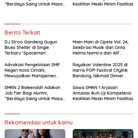
“Berdaya Saing Untuk Masa
Keahlian Meski Minim Fasilitas
Depan”
Berita Terkait
DJ Stroo Gandeng Gugun
Main-Main di Cipete Vol. 24,
Blues Shelter di Single
Selebrasi Musik dan Cinta
Terbaru ‘Spaceman’
Helma Namira dan Alif
Toeanradjo
Advokasi Pengelolaan SMP
Rayakan Valentine 2025 di
Negeri Kota Cimahi,
Harris POP! Festival Citylink
Mewujudkan Manajemen
Bandung, Nikmati Dinner
Sekolah Yang Transparan
Romantis dan Staycation
Spesial
SMKN 2 Baleendah Adakan
Siswa SMKN 1 Arjasari
Job Fair Bagi Alumni,
Antusias Ikuti Uji Kompetensi
“Berdaya Saing Untuk Masa
Keahlian Meski Minim Fasilitas
Depan”
Rekomendasi untuk kamu