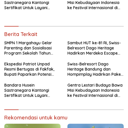
Sastranegara Kantongi
Misi Kebudayaan Indonesia
Sertifikat Untuk Layani
ke Festival Internasional di
Pesawat Jet Narrow Body
Thailand
Berita Terkait
SMPN 1 Margahayu Gelar
Sambut HUT ke-81 RI, Swiss-
Parenting dan Sosialisasi
Belresort Dago Heritage
Program Sekolah Tahun
Hadirkan Merdeka Escape
Ajaran 2026/2027
2026
Ekspedisi Patriot Unpad
Swiss-Belresort Dago
Resmi Bertugas di Fakfak,
Heritage Bandung dan
Bupati Paparkan Potensi
Hompimplay Hadirkan Paket
Bomberay-Tomage
Stay & Adventure 2026
Bandara Husein
Gentra Lestari Budaya Bawa
Sastranegara Kantongi
Misi Kebudayaan Indonesia
Sertifikat Untuk Layani
ke Festival Internasional di
Pesawat Jet Narrow Body
Thailand
Rekomendasi untuk kamu