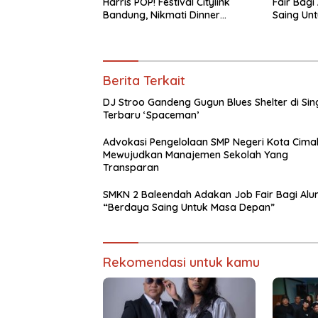
Harris POP! Festival Citylink
Fair Bagi
Bandung, Nikmati Dinner
Saing Un
Romantis dan Staycation
Spesial
Berita Terkait
DJ Stroo Gandeng Gugun Blues Shelter di Sin
Terbaru ‘Spaceman’
Advokasi Pengelolaan SMP Negeri Kota Cimah
Mewujudkan Manajemen Sekolah Yang
Transparan
SMKN 2 Baleendah Adakan Job Fair Bagi Alu
“Berdaya Saing Untuk Masa Depan”
Rekomendasi untuk kamu