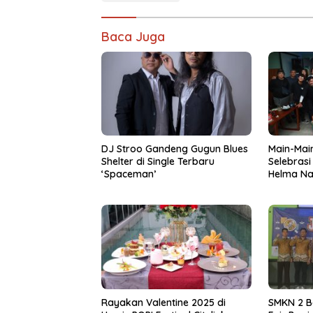
Baca Juga
DJ Stroo Gandeng Gugun Blues
Main-Main
Shelter di Single Terbaru
Selebrasi
‘Spaceman’
Helma Na
Toeanrad
Rayakan Valentine 2025 di
SMKN 2 B