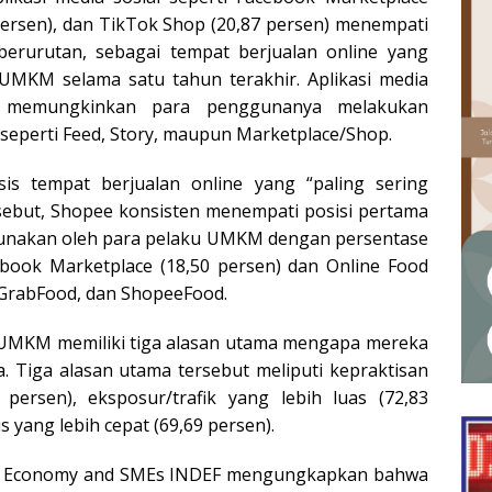
persen), dan TikTok Shop (20,87 persen) menempati
berurutan, sebagai tempat berjualan online yang
UMKM selama satu tahun terakhir. Aplikasi media
ni memungkinkan para penggunanya melakukan
 seperti Feed, Story, maupun Marketplace/Shop.
sis tempat berjualan online yang “paling sering
rsebut, Shopee konsisten menempati posisi pertama
igunakan oleh para pelaku UMKM dengan persentase
cebook Marketplace (18,50 persen) dan Online Food
, GrabFood, dan ShopeeFood.
u UMKM memiliki tiga alasan utama mengapa mereka
a. Tiga alasan utama tersebut meliputi kepraktisan
 persen), eksposur/trafik yang lebih luas (72,83
 yang lebih cepat (69,69 persen).
gital Economy and SMEs INDEF mengungkapkan bahwa