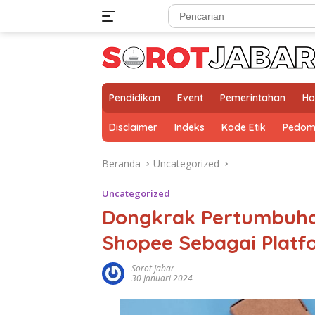
Langsung
ke
konten
Pendidikan
Event
Pemerintahan
Ho
Disclaimer
Indeks
Kode Etik
Pedom
Beranda
Uncategorized
Uncategorized
Dongkrak Pertumbuhan
Shopee Sebagai Platf
Sorot Jabar
30 Januari 2024