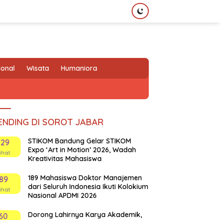
ional
Wisata
Humaniora
ENDING DI SOROT JABAR
STIKOM Bandung Gelar STIKOM
129
Expo ‘Art in Motion’ 2026, Wadah
ihat
Kreativitas Mahasiswa
189 Mahasiswa Doktor Manajemen
89
dari Seluruh Indonesia Ikuti Kolokium
ihat
Nasional APDMI 2026
Dorong Lahirnya Karya Akademik,
60