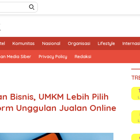
tel
Komunitas
Nasional
Organisasi
Lifestyle
Internas
an Media Siber
Privacy Policy
Redaksi
TR
 Bisnis, UMKM Lebih Pilih
L
orm Unggulan Jualan Online
L