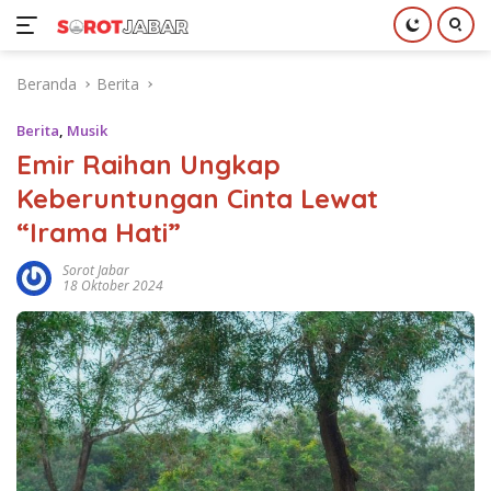
Langsung
Beranda
Berita
ke
konten
Berita
,
Musik
Emir Raihan Ungkap
Keberuntungan Cinta Lewat
“Irama Hati”
Sorot Jabar
18 Oktober 2024