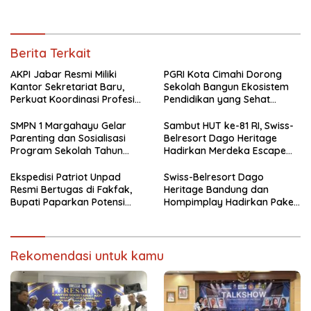
Bomberay-Tomage
Stay & Adventure 2026
Berita Terkait
AKPI Jabar Resmi Miliki
PGRI Kota Cimahi Dorong
Kantor Sekretariat Baru,
Sekolah Bangun Ekosistem
Perkuat Koordinasi Profesi
Pendidikan yang Sehat
Kurator dan Pengurus
Secara Psikologis
SMPN 1 Margahayu Gelar
Sambut HUT ke-81 RI, Swiss-
Parenting dan Sosialisasi
Belresort Dago Heritage
Program Sekolah Tahun
Hadirkan Merdeka Escape
Ajaran 2026/2027
2026
Ekspedisi Patriot Unpad
Swiss-Belresort Dago
Resmi Bertugas di Fakfak,
Heritage Bandung dan
Bupati Paparkan Potensi
Hompimplay Hadirkan Paket
Bomberay-Tomage
Stay & Adventure 2026
Rekomendasi untuk kamu