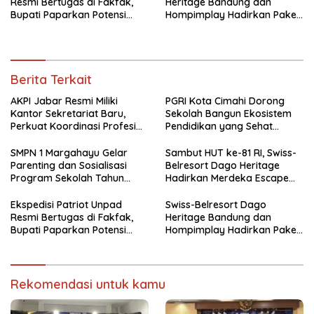
Resmi Bertugas di Fakfak,
Heritage Bandung dan
Bupati Paparkan Potensi
Hompimplay Hadirkan Paket
Bomberay-Tomage
Stay & Adventure 2026
Berita Terkait
AKPI Jabar Resmi Miliki
PGRI Kota Cimahi Dorong
Kantor Sekretariat Baru,
Sekolah Bangun Ekosistem
Perkuat Koordinasi Profesi
Pendidikan yang Sehat
Kurator dan Pengurus
Secara Psikologis
SMPN 1 Margahayu Gelar
Sambut HUT ke-81 RI, Swiss-
Parenting dan Sosialisasi
Belresort Dago Heritage
Program Sekolah Tahun
Hadirkan Merdeka Escape
Ajaran 2026/2027
2026
Ekspedisi Patriot Unpad
Swiss-Belresort Dago
Resmi Bertugas di Fakfak,
Heritage Bandung dan
Bupati Paparkan Potensi
Hompimplay Hadirkan Paket
Bomberay-Tomage
Stay & Adventure 2026
Rekomendasi untuk kamu