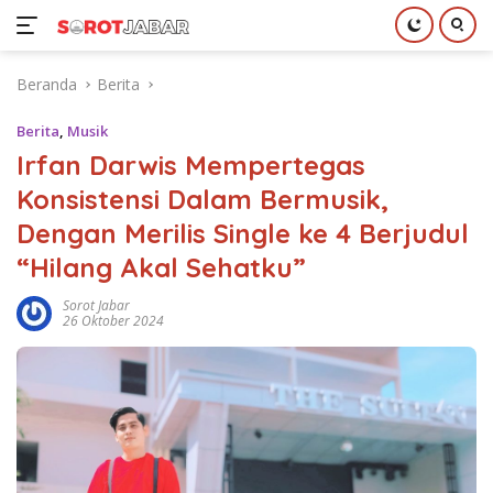
Langsung
Beranda
Berita
ke
konten
Berita
,
Musik
Irfan Darwis Mempertegas
Konsistensi Dalam Bermusik,
Dengan Merilis Single ke 4 Berjudul
“Hilang Akal Sehatku”
Sorot Jabar
26 Oktober 2024