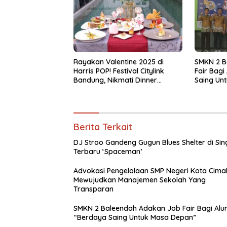
Rayakan Valentine 2025 di
SMKN 2 B
Harris POP! Festival Citylink
Fair Bagi
Bandung, Nikmati Dinner
Saing Un
Romantis dan Staycation
Spesial
Berita Terkait
DJ Stroo Gandeng Gugun Blues Shelter di Sin
Terbaru ‘Spaceman’
Advokasi Pengelolaan SMP Negeri Kota Cimah
Mewujudkan Manajemen Sekolah Yang
Transparan
SMKN 2 Baleendah Adakan Job Fair Bagi Alu
“Berdaya Saing Untuk Masa Depan”