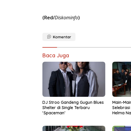
(Red/
Diskominfo
)
Komentar
Baca Juga
DJ Stroo Gandeng Gugun Blues
Main-Main
Shelter di Single Terbaru
Selebrasi
‘Spaceman’
Helma Na
Toeanrad