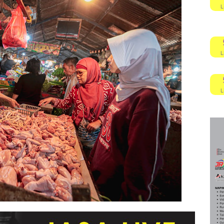
L
L
L