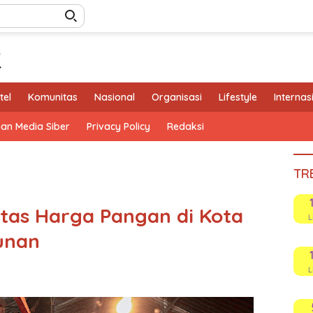
tel
Komunitas
Nasional
Organisasi
Lifestyle
Internas
an Media Siber
Privacy Policy
Redaksi
TR
itas Harga Pangan di Kota
L
unan
L