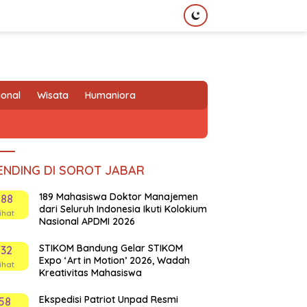
ional
Wisata
Humaniora
ENDING DI SOROT JABAR
189 Mahasiswa Doktor Manajemen
188
dari Seluruh Indonesia Ikuti Kolokium
ihat
Nasional APDMI 2026
STIKOM Bandung Gelar STIKOM
132
Expo ‘Art in Motion’ 2026, Wadah
ihat
Kreativitas Mahasiswa
Ekspedisi Patriot Unpad Resmi
58