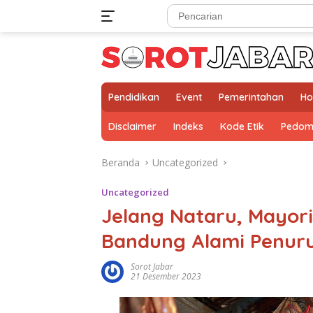
Langsung
ke
konten
Pendidikan
Event
Pemerintahan
Ho
Disclaimer
Indeks
Kode Etik
Pedom
Beranda
Uncategorized
Uncategorized
Jelang Nataru, Mayor
Bandung Alami Penur
Sorot Jabar
21 Desember 2023