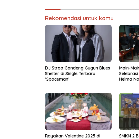
Rekomendasi untuk kamu
DJ Stroo Gandeng Gugun Blues
Main-Main
Shelter di Single Terbaru
Selebrasi
‘Spaceman’
Helma Na
Toeanrad
Rayakan Valentine 2025 di
SMKN 2 B