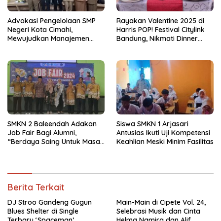
Advokasi Pengelolaan SMP
Rayakan Valentine 2025 di
Negeri Kota Cimahi,
Harris POP! Festival Citylink
Mewujudkan Manajemen
Bandung, Nikmati Dinner
Sekolah Yang Transparan
Romantis dan Staycation
Spesial
SMKN 2 Baleendah Adakan
Siswa SMKN 1 Arjasari
Job Fair Bagi Alumni,
Antusias Ikuti Uji Kompetensi
“Berdaya Saing Untuk Masa
Keahlian Meski Minim Fasilitas
Depan”
Berita Terkait
DJ Stroo Gandeng Gugun
Main-Main di Cipete Vol. 24,
Blues Shelter di Single
Selebrasi Musik dan Cinta
Terbaru ‘Spaceman’
Helma Namira dan Alif