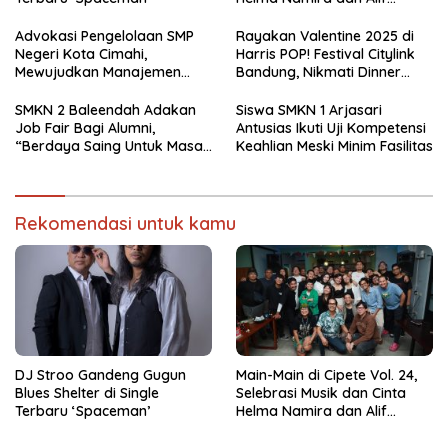
Toeanradjo
Advokasi Pengelolaan SMP
Rayakan Valentine 2025 di
Negeri Kota Cimahi,
Harris POP! Festival Citylink
Mewujudkan Manajemen
Bandung, Nikmati Dinner
Sekolah Yang Transparan
Romantis dan Staycation
Spesial
SMKN 2 Baleendah Adakan
Siswa SMKN 1 Arjasari
Job Fair Bagi Alumni,
Antusias Ikuti Uji Kompetensi
“Berdaya Saing Untuk Masa
Keahlian Meski Minim Fasilitas
Depan”
Rekomendasi untuk kamu
DJ Stroo Gandeng Gugun
Main-Main di Cipete Vol. 24,
Blues Shelter di Single
Selebrasi Musik dan Cinta
Terbaru ‘Spaceman’
Helma Namira dan Alif
Toeanradjo