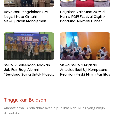
Advokasi Pengelolaan SMP
Rayakan Valentine 2025 di
Negeri Kota Cimahi,
Harris POP! Festival Citylink
Mewujudkan Manajemen
Bandung, Nikmati Dinner
Sekolah Yang Transparan
Romantis dan Staycation
Spesial
SMKN 2 Baleendah Adakan
Siswa SMKN 1 Arjasari
Job Fair Bagi Alumni,
Antusias Ikuti Uji Kompetensi
“Berdaya Saing Untuk Masa
Keahlian Meski Minim Fasilitas
Depan”
Tinggalkan Balasan
Alamat email Anda tidak akan dipublikasikan.
Ruas yang wajib
ditandai
*