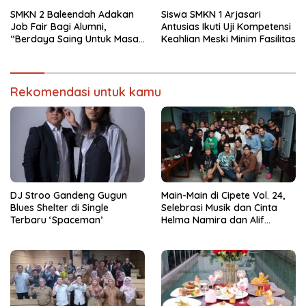
Sekolah Yang Transparan
Romantis dan Staycation
Spesial
SMKN 2 Baleendah Adakan
Siswa SMKN 1 Arjasari
Job Fair Bagi Alumni,
Antusias Ikuti Uji Kompetensi
“Berdaya Saing Untuk Masa
Keahlian Meski Minim Fasilitas
Depan”
Rekomendasi untuk kamu
DJ Stroo Gandeng Gugun
Main-Main di Cipete Vol. 24,
Blues Shelter di Single
Selebrasi Musik dan Cinta
Terbaru ‘Spaceman’
Helma Namira dan Alif
Toeanradjo