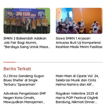
Sekolah Yang Transparan
Romantis dan Staycation
Spesial
SMKN 2 Baleendah Adakan
Siswa SMKN 1 Arjasari
Job Fair Bagi Alumni,
Antusias Ikuti Uji Kompetensi
“Berdaya Saing Untuk Masa
Keahlian Meski Minim Fasilitas
Depan”
Berita Terkait
DJ Stroo Gandeng Gugun
Main-Main di Cipete Vol. 24,
Blues Shelter di Single
Selebrasi Musik dan Cinta
Terbaru ‘Spaceman’
Helma Namira dan Alif
Toeanradjo
Advokasi Pengelolaan SMP
Rayakan Valentine 2025 di
Negeri Kota Cimahi,
Harris POP! Festival Citylink
Mewujudkan Manajemen
Bandung, Nikmati Dinner