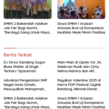
SMKN 2 Baleendah Adakan
Siswa SMKN 1 Arjasari
Job Fair Bagi Alumni,
Antusias Ikuti Uji Kompetensi
“Berdaya Saing Untuk Masa
Keahlian Meski Minim Fasilitas
Depan”
Berita Terkait
DJ Stroo Gandeng Gugun
Main-Main di Cipete Vol. 24,
Blues Shelter di Single
Selebrasi Musik dan Cinta
Terbaru ‘Spaceman’
Helma Namira dan Alif
Toeanradjo
Advokasi Pengelolaan SMP
Rayakan Valentine 2025 di
Negeri Kota Cimahi,
Harris POP! Festival Citylink
Mewujudkan Manajemen
Bandung, Nikmati Dinner
Sekolah Yang Transparan
Romantis dan Staycation
Spesial
SMKN 2 Baleendah Adakan
Siswa SMKN 1 Arjasari
Job Fair Bagi Alumni,
Antusias Ikuti Uji Kompetensi
“Berdaya Saing Untuk Masa
Keahlian Meski Minim Fasilitas