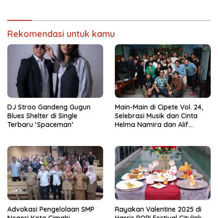
Depan”
Rekomendasi untuk kamu
DJ Stroo Gandeng Gugun
Main-Main di Cipete Vol. 24,
Blues Shelter di Single
Selebrasi Musik dan Cinta
Terbaru ‘Spaceman’
Helma Namira dan Alif
Toeanradjo
Advokasi Pengelolaan SMP
Rayakan Valentine 2025 di
Negeri Kota Cimahi,
Harris POP! Festival Citylink