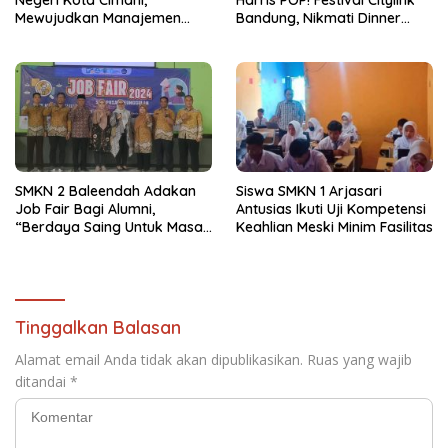
Mewujudkan Manajemen
Bandung, Nikmati Dinner
Sekolah Yang Transparan
Romantis dan Staycation
Spesial
SMKN 2 Baleendah Adakan
Siswa SMKN 1 Arjasari
Job Fair Bagi Alumni,
Antusias Ikuti Uji Kompetensi
“Berdaya Saing Untuk Masa
Keahlian Meski Minim Fasilitas
Depan”
Tinggalkan Balasan
Alamat email Anda tidak akan dipublikasikan.
Ruas yang wajib
ditandai
*