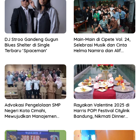
DJ Stroo Gandeng Gugun
Main-Main di Cipete Vol. 24,
Blues Shelter di Single
Selebrasi Musik dan Cinta
Terbaru ‘Spaceman’
Helma Namira dan Alif
Toeanradjo
Advokasi Pengelolaan SMP
Rayakan Valentine 2025 di
Negeri Kota Cimahi,
Harris POP! Festival Citylink
Mewujudkan Manajemen
Bandung, Nikmati Dinner
Sekolah Yang Transparan
Romantis dan Staycation
Spesial