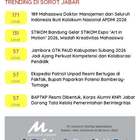
TRENDING DI SOROT JABAR
189 Mahasiswa Doktor Manajemen dari Seluruh
171
Indonesia Ikuti Kolokium Nasional APDMI 2026
Lihat
STIKOM Bandung Gelar STIKOM Expo ‘Art in
131
Motion’ 2026, Wadah Kreativitas Mahasiswa
Lihat
Jambore GTK PAUD Kabupaten Subang 2026
57
Jadi Ajang Perkuat Kompetensi dan Kolaborasi
Lihat
Pendidik
Ekspedisi Patriot Unpad Resmi Bertugas di
57
Fakfak, Bupati Paparkan Potensi Bomberay-
Lihat
Tomage
BAPTKP Resmi Dibentuk, Korps Alumni KNPI Jabar
57
Dorong Tata Kelola Pemerintahan Berintegritas
Lihat