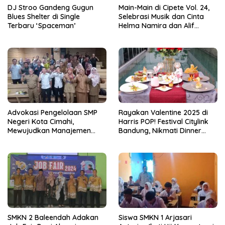
DJ Stroo Gandeng Gugun
Main-Main di Cipete Vol. 24,
Blues Shelter di Single
Selebrasi Musik dan Cinta
Terbaru ‘Spaceman’
Helma Namira dan Alif
Toeanradjo
Advokasi Pengelolaan SMP
Rayakan Valentine 2025 di
Negeri Kota Cimahi,
Harris POP! Festival Citylink
Mewujudkan Manajemen
Bandung, Nikmati Dinner
Sekolah Yang Transparan
Romantis dan Staycation
Spesial
SMKN 2 Baleendah Adakan
Siswa SMKN 1 Arjasari