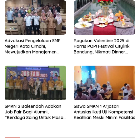
Advokasi Pengelolaan SMP
Rayakan Valentine 2025 di
Negeri Kota Cimahi,
Harris POP! Festival Citylink
Mewujudkan Manajemen
Bandung, Nikmati Dinner
Sekolah Yang Transparan
Romantis dan Staycation
Spesial
SMKN 2 Baleendah Adakan
Siswa SMKN 1 Arjasari
Job Fair Bagi Alumni,
Antusias Ikuti Uji Kompetensi
“Berdaya Saing Untuk Masa
Keahlian Meski Minim Fasilitas
Depan”