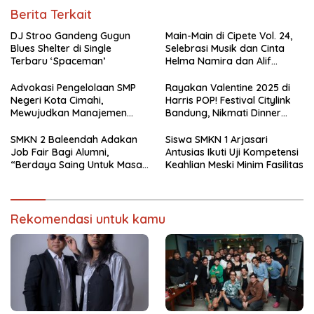
Berita Terkait
DJ Stroo Gandeng Gugun
Main-Main di Cipete Vol. 24,
Blues Shelter di Single
Selebrasi Musik dan Cinta
Terbaru ‘Spaceman’
Helma Namira dan Alif
Toeanradjo
Advokasi Pengelolaan SMP
Rayakan Valentine 2025 di
Negeri Kota Cimahi,
Harris POP! Festival Citylink
Mewujudkan Manajemen
Bandung, Nikmati Dinner
Sekolah Yang Transparan
Romantis dan Staycation
Spesial
SMKN 2 Baleendah Adakan
Siswa SMKN 1 Arjasari
Job Fair Bagi Alumni,
Antusias Ikuti Uji Kompetensi
“Berdaya Saing Untuk Masa
Keahlian Meski Minim Fasilitas
Depan”
Rekomendasi untuk kamu