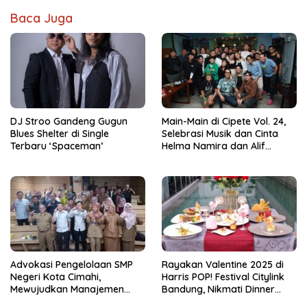
Baca Juga
DJ Stroo Gandeng Gugun
Main-Main di Cipete Vol. 24,
Blues Shelter di Single
Selebrasi Musik dan Cinta
Terbaru ‘Spaceman’
Helma Namira dan Alif
Toeanradjo
Advokasi Pengelolaan SMP
Rayakan Valentine 2025 di
Negeri Kota Cimahi,
Harris POP! Festival Citylink
Mewujudkan Manajemen
Bandung, Nikmati Dinner
Sekolah Yang Transparan
Romantis dan Staycation