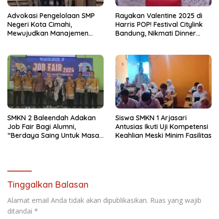
Advokasi Pengelolaan SMP
Rayakan Valentine 2025 di
Negeri Kota Cimahi,
Harris POP! Festival Citylink
Mewujudkan Manajemen
Bandung, Nikmati Dinner
Sekolah Yang Transparan
Romantis dan Staycation
Spesial
SMKN 2 Baleendah Adakan
Siswa SMKN 1 Arjasari
Job Fair Bagi Alumni,
Antusias Ikuti Uji Kompetensi
“Berdaya Saing Untuk Masa
Keahlian Meski Minim Fasilitas
Depan”
Tinggalkan Balasan
Alamat email Anda tidak akan dipublikasikan.
Ruas yang wajib
ditandai
*