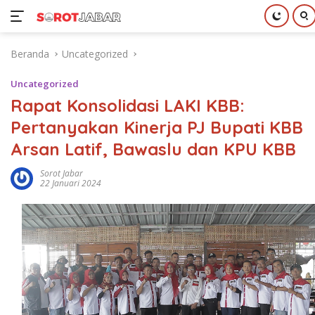
Langsung
Beranda
Uncategorized
ke
konten
Uncategorized
Rapat Konsolidasi LAKI KBB:
Pertanyakan Kinerja PJ Bupati KBB
Arsan Latif, Bawaslu dan KPU KBB
Sorot Jabar
22 Januari 2024