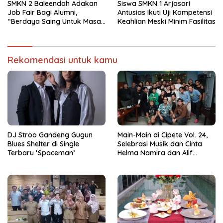
Spesial
SMKN 2 Baleendah Adakan
Siswa SMKN 1 Arjasari
Job Fair Bagi Alumni,
Antusias Ikuti Uji Kompetensi
“Berdaya Saing Untuk Masa
Keahlian Meski Minim Fasilitas
Depan”
Rekomendasi untuk kamu
DJ Stroo Gandeng Gugun
Main-Main di Cipete Vol. 24,
Blues Shelter di Single
Selebrasi Musik dan Cinta
Terbaru ‘Spaceman’
Helma Namira dan Alif
Toeanradjo