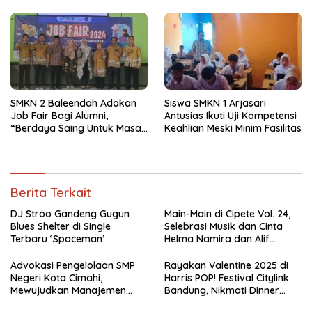
Spesial
SMKN 2 Baleendah Adakan
Siswa SMKN 1 Arjasari
Job Fair Bagi Alumni,
Antusias Ikuti Uji Kompetensi
“Berdaya Saing Untuk Masa
Keahlian Meski Minim Fasilitas
Depan”
Berita Terkait
DJ Stroo Gandeng Gugun
Main-Main di Cipete Vol. 24,
Blues Shelter di Single
Selebrasi Musik dan Cinta
Terbaru ‘Spaceman’
Helma Namira dan Alif
Toeanradjo
Advokasi Pengelolaan SMP
Rayakan Valentine 2025 di
Negeri Kota Cimahi,
Harris POP! Festival Citylink
Mewujudkan Manajemen
Bandung, Nikmati Dinner
Sekolah Yang Transparan
Romantis dan Staycation