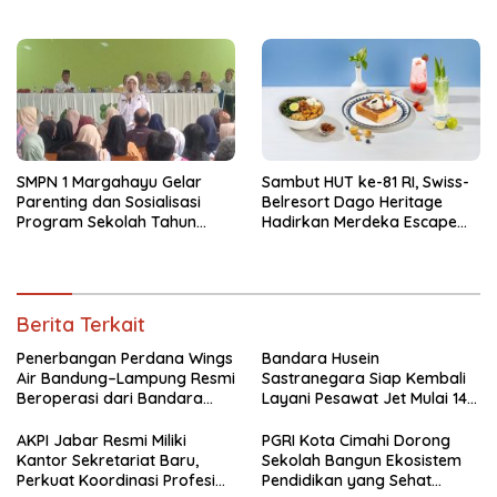
Kurator dan Pengurus
Secara Psikologis
SMPN 1 Margahayu Gelar
Sambut HUT ke-81 RI, Swiss-
Parenting dan Sosialisasi
Belresort Dago Heritage
Program Sekolah Tahun
Hadirkan Merdeka Escape
Ajaran 2026/2027
2026
Berita Terkait
Penerbangan Perdana Wings
Bandara Husein
Air Bandung–Lampung Resmi
Sastranegara Siap Kembali
Beroperasi dari Bandara
Layani Pesawat Jet Mulai 14
Husein
Agustus 2026
AKPI Jabar Resmi Miliki
PGRI Kota Cimahi Dorong
Kantor Sekretariat Baru,
Sekolah Bangun Ekosistem
Perkuat Koordinasi Profesi
Pendidikan yang Sehat