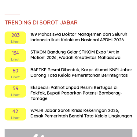
TRENDING DI SOROT JABAR
189 Mahasiswa Doktor Manajemen dari Seluruh
203
Indonesia Ikuti Kolokium Nasional APDMI 2026
Lihat
STIKOM Bandung Gelar STIKOM Expo ‘Art in
134
Motion’ 2026, Wadah Kreativitas Mahasiswa
Lihat
BAPTKP Resmi Dibentuk, Korps Alumni KNPI Jabar
60
Dorong Tata Kelola Pemerintahan Berintegritas
Lihat
Ekspedisi Patriot Unpad Resmi Bertugas di
59
Fakfak, Bupati Paparkan Potensi Bomberay-
Lihat
Tomage
WALHI Jabar Soroti Krisis Kekeringan 2026,
42
Desak Pemerintah Benahi Tata Kelola Lingkungan
Lihat