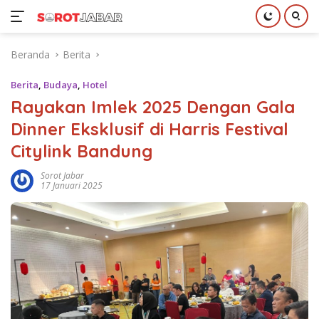
Langsung
Beranda
Berita
ke
konten
Berita
,
Budaya
,
Hotel
Rayakan Imlek 2025 Dengan Gala
Dinner Eksklusif di Harris Festival
Citylink Bandung
Sorot Jabar
17 Januari 2025