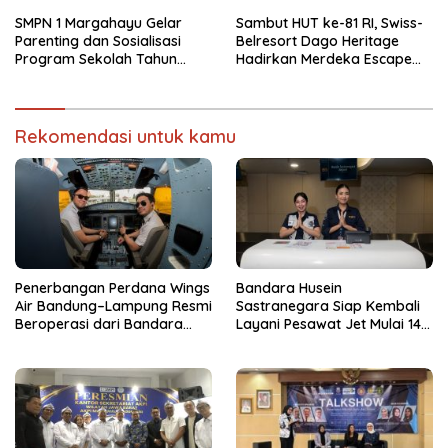
Kurator dan Pengurus
Secara Psikologis
SMPN 1 Margahayu Gelar
Sambut HUT ke-81 RI, Swiss-
Parenting dan Sosialisasi
Belresort Dago Heritage
Program Sekolah Tahun
Hadirkan Merdeka Escape
Ajaran 2026/2027
2026
Rekomendasi untuk kamu
Penerbangan Perdana Wings
Bandara Husein
Air Bandung–Lampung Resmi
Sastranegara Siap Kembali
Beroperasi dari Bandara
Layani Pesawat Jet Mulai 14
Husein
Agustus 2026