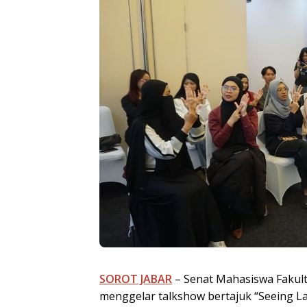
SOROT JABAR
– Senat Mahasiswa Fakult
menggelar talkshow bertajuk “Seeing L