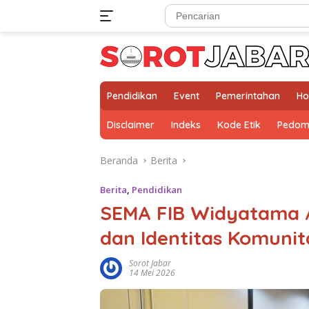
Langsung
ke
konten
Pendidikan
Event
Pemerintahan
Ho
Disclaimer
Indeks
Kode Etik
Pedom
Beranda
Berita
Berita
,
Pendidikan
SEMA FIB Widyatama A
dan Identitas Komunita
Sorot Jabar
14 Mei 2026