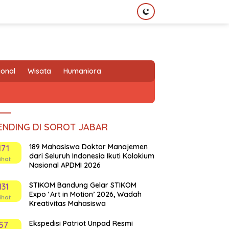
ional
Wisata
Humaniora
ENDING DI SOROT JABAR
189 Mahasiswa Doktor Manajemen
171
dari Seluruh Indonesia Ikuti Kolokium
ihat
Nasional APDMI 2026
STIKOM Bandung Gelar STIKOM
131
Expo ‘Art in Motion’ 2026, Wadah
ihat
Kreativitas Mahasiswa
Ekspedisi Patriot Unpad Resmi
57