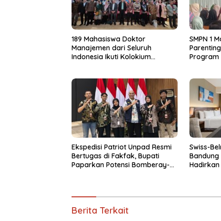
189 Mahasiswa Doktor
SMPN 1 M
Manajemen dari Seluruh
Parenting
Indonesia Ikuti Kolokium
Program 
Nasional APDMI 2026
2026/20
Ekspedisi Patriot Unpad Resmi
Swiss-Bel
Bertugas di Fakfak, Bupati
Bandung
Paparkan Potensi Bomberay-
Hadirkan
Tomage
Adventur
Berita Terkait