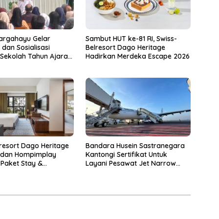
argahayu Gelar
Sambut HUT ke-81 RI, Swiss-
 dan Sosialisasi
Belresort Dago Heritage
Sekolah Tahun Ajaran
Hadirkan Merdeka Escape 2026
27
resort Dago Heritage
Bandara Husein Sastranegara
 dan Hompimplay
Kantongi Sertifikat Untuk
 Paket Stay &
Layani Pesawat Jet Narrow
e 2026
Body