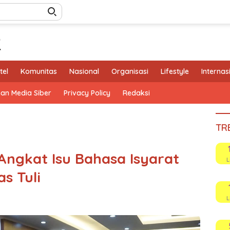
tel
Komunitas
Nasional
Organisasi
Lifestyle
Internas
an Media Siber
Privacy Policy
Redaksi
TR
ngkat Isu Bahasa Isyarat
L
s Tuli
L