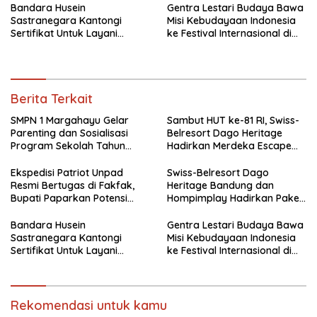
Bandara Husein
Gentra Lestari Budaya Bawa
Sastranegara Kantongi
Misi Kebudayaan Indonesia
Sertifikat Untuk Layani
ke Festival Internasional di
Pesawat Jet Narrow Body
Thailand
Berita Terkait
SMPN 1 Margahayu Gelar
Sambut HUT ke-81 RI, Swiss-
Parenting dan Sosialisasi
Belresort Dago Heritage
Program Sekolah Tahun
Hadirkan Merdeka Escape
Ajaran 2026/2027
2026
Ekspedisi Patriot Unpad
Swiss-Belresort Dago
Resmi Bertugas di Fakfak,
Heritage Bandung dan
Bupati Paparkan Potensi
Hompimplay Hadirkan Paket
Bomberay-Tomage
Stay & Adventure 2026
Bandara Husein
Gentra Lestari Budaya Bawa
Sastranegara Kantongi
Misi Kebudayaan Indonesia
Sertifikat Untuk Layani
ke Festival Internasional di
Pesawat Jet Narrow Body
Thailand
Rekomendasi untuk kamu