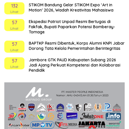
STIKOM Bandung Gelar STIKOM Expo ‘Art in
132
Motion’ 2026, Wadah Kreativitas Mahasiswa
Lihat
Ekspedisi Patriot Unpad Resmi Bertugas di
57
Fakfak, Bupati Paparkan Potensi Bomberay-
Lihat
Tomage
BAPTKP Resmi Dibentuk, Korps Alumni KNPI Jabar
57
Dorong Tata Kelola Pemerintahan Berintegritas
Lihat
Jambore GTK PAUD Kabupaten Subang 2026
57
Jadi Ajang Perkuat Kompetensi dan Kolaborasi
Lihat
Pendidik