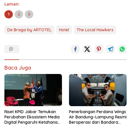
Laman:
1
2
3
De Braga by ARTOTEL
Hotel
The Local Hawkers
Baca Juga
Riset KPID Jabar Temukan
Penerbangan Perdana Wings
Perubahan Ekosistem Media
Air Bandung–Lampung Resmi
Digital Pengaruhi Ketahanan
Beroperasi dari Bandara
Nasional
Husein