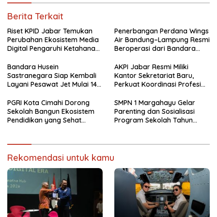
Berita Terkait
Riset KPID Jabar Temukan
Penerbangan Perdana Wings
Perubahan Ekosistem Media
Air Bandung–Lampung Resmi
Digital Pengaruhi Ketahanan
Beroperasi dari Bandara
Nasional
Husein
Bandara Husein
AKPI Jabar Resmi Miliki
Sastranegara Siap Kembali
Kantor Sekretariat Baru,
Layani Pesawat Jet Mulai 14
Perkuat Koordinasi Profesi
Agustus 2026
Kurator dan Pengurus
PGRI Kota Cimahi Dorong
SMPN 1 Margahayu Gelar
Sekolah Bangun Ekosistem
Parenting dan Sosialisasi
Pendidikan yang Sehat
Program Sekolah Tahun
Secara Psikologis
Ajaran 2026/2027
Rekomendasi untuk kamu