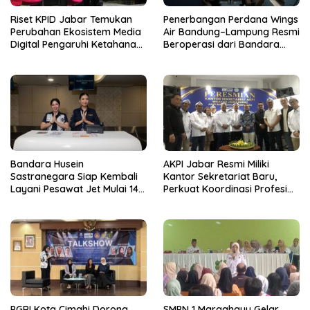
Riset KPID Jabar Temukan
Penerbangan Perdana Wings
Perubahan Ekosistem Media
Air Bandung–Lampung Resmi
Digital Pengaruhi Ketahanan
Beroperasi dari Bandara
Nasional
Husein
Bandara Husein
AKPI Jabar Resmi Miliki
Sastranegara Siap Kembali
Kantor Sekretariat Baru,
Layani Pesawat Jet Mulai 14
Perkuat Koordinasi Profesi
Agustus 2026
Kurator dan Pengurus
PGRI Kota Cimahi Dorong
SMPN 1 Margahayu Gelar