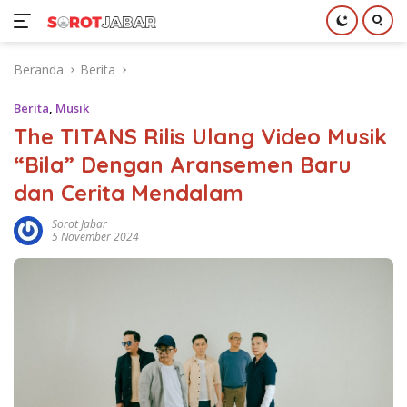
Langsung
Beranda
Berita
ke
konten
Berita
,
Musik
The TITANS Rilis Ulang Video Musik
“Bila” Dengan Aransemen Baru
dan Cerita Mendalam
Sorot Jabar
5 November 2024