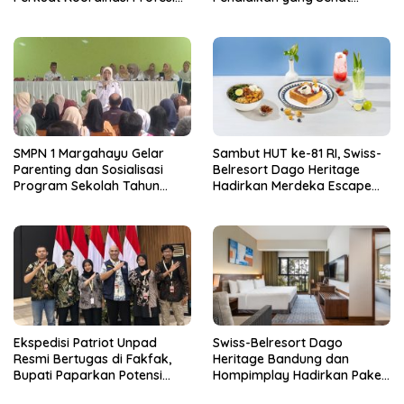
Kurator dan Pengurus
Secara Psikologis
SMPN 1 Margahayu Gelar
Sambut HUT ke-81 RI, Swiss-
Parenting dan Sosialisasi
Belresort Dago Heritage
Program Sekolah Tahun
Hadirkan Merdeka Escape
Ajaran 2026/2027
2026
Ekspedisi Patriot Unpad
Swiss-Belresort Dago
Resmi Bertugas di Fakfak,
Heritage Bandung dan
Bupati Paparkan Potensi
Hompimplay Hadirkan Paket
Bomberay-Tomage
Stay & Adventure 2026