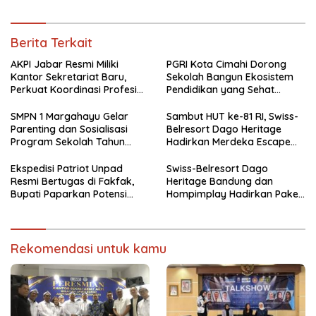
Berita Terkait
AKPI Jabar Resmi Miliki
PGRI Kota Cimahi Dorong
Kantor Sekretariat Baru,
Sekolah Bangun Ekosistem
Perkuat Koordinasi Profesi
Pendidikan yang Sehat
Kurator dan Pengurus
Secara Psikologis
SMPN 1 Margahayu Gelar
Sambut HUT ke-81 RI, Swiss-
Parenting dan Sosialisasi
Belresort Dago Heritage
Program Sekolah Tahun
Hadirkan Merdeka Escape
Ajaran 2026/2027
2026
Ekspedisi Patriot Unpad
Swiss-Belresort Dago
Resmi Bertugas di Fakfak,
Heritage Bandung dan
Bupati Paparkan Potensi
Hompimplay Hadirkan Paket
Bomberay-Tomage
Stay & Adventure 2026
Rekomendasi untuk kamu