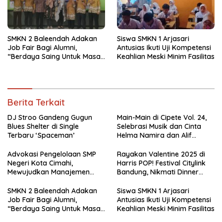
SMKN 2 Baleendah Adakan
Siswa SMKN 1 Arjasari
Job Fair Bagi Alumni,
Antusias Ikuti Uji Kompetensi
“Berdaya Saing Untuk Masa
Keahlian Meski Minim Fasilitas
Depan”
Berita Terkait
DJ Stroo Gandeng Gugun
Main-Main di Cipete Vol. 24,
Blues Shelter di Single
Selebrasi Musik dan Cinta
Terbaru ‘Spaceman’
Helma Namira dan Alif
Toeanradjo
Advokasi Pengelolaan SMP
Rayakan Valentine 2025 di
Negeri Kota Cimahi,
Harris POP! Festival Citylink
Mewujudkan Manajemen
Bandung, Nikmati Dinner
Sekolah Yang Transparan
Romantis dan Staycation
Spesial
SMKN 2 Baleendah Adakan
Siswa SMKN 1 Arjasari
Job Fair Bagi Alumni,
Antusias Ikuti Uji Kompetensi
“Berdaya Saing Untuk Masa
Keahlian Meski Minim Fasilitas
Depan”