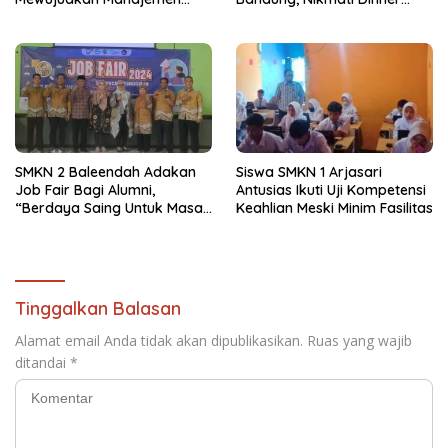
Sekolah Yang Transparan
Romantis dan Staycation
Spesial
SMKN 2 Baleendah Adakan
Siswa SMKN 1 Arjasari
Job Fair Bagi Alumni,
Antusias Ikuti Uji Kompetensi
“Berdaya Saing Untuk Masa
Keahlian Meski Minim Fasilitas
Depan”
Tinggalkan Balasan
Alamat email Anda tidak akan dipublikasikan.
Ruas yang wajib
ditandai
*