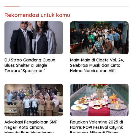
Rekomendasi untuk kamu
DJ Stroo Gandeng Gugun
Main-Main di Cipete Vol. 24,
Blues Shelter di Single
Selebrasi Musik dan Cinta
Terbaru ‘Spaceman’
Helma Namira dan Alif
Toeanradjo
Advokasi Pengelolaan SMP
Rayakan Valentine 2025 di
Negeri Kota Cimahi,
Harris POP! Festival Citylink
Mewujudkan Manajemen
Bandung, Nikmati Dinner