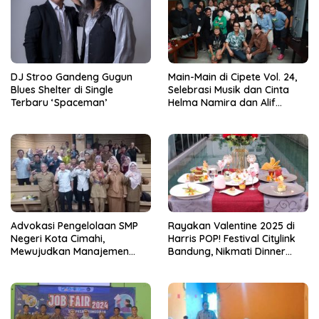
DJ Stroo Gandeng Gugun
Main-Main di Cipete Vol. 24,
Blues Shelter di Single
Selebrasi Musik dan Cinta
Terbaru ‘Spaceman’
Helma Namira dan Alif
Toeanradjo
Advokasi Pengelolaan SMP
Rayakan Valentine 2025 di
Negeri Kota Cimahi,
Harris POP! Festival Citylink
Mewujudkan Manajemen
Bandung, Nikmati Dinner
Sekolah Yang Transparan
Romantis dan Staycation
Spesial