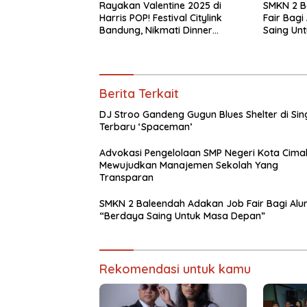
Rayakan Valentine 2025 di
SMKN 2 B
Harris POP! Festival Citylink
Fair Bagi
Bandung, Nikmati Dinner
Saing Un
Romantis dan Staycation
Spesial
Berita Terkait
DJ Stroo Gandeng Gugun Blues Shelter di Sin
Terbaru ‘Spaceman’
Advokasi Pengelolaan SMP Negeri Kota Cimah
Mewujudkan Manajemen Sekolah Yang
Transparan
SMKN 2 Baleendah Adakan Job Fair Bagi Alu
“Berdaya Saing Untuk Masa Depan”
Rekomendasi untuk kamu