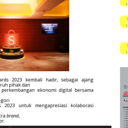
L
L
L
rds 2023 kembali hadir,
sebagai ajang
ruh pihak dan
i perkembangan ekonomi digital bersama
egori
 2023 untuk mengapresiasi kolaborasi
tra
brand
,
or
.