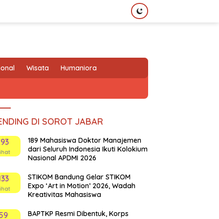
ional
Wisata
Humaniora
ENDING DI SOROT JABAR
189 Mahasiswa Doktor Manajemen
193
dari Seluruh Indonesia Ikuti Kolokium
ihat
Nasional APDMI 2026
STIKOM Bandung Gelar STIKOM
133
Expo ‘Art in Motion’ 2026, Wadah
ihat
Kreativitas Mahasiswa
BAPTKP Resmi Dibentuk, Korps
59