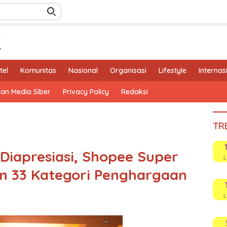
tel
Komunitas
Nasional
Organisasi
Lifestyle
Internas
an Media Siber
Privacy Policy
Redaksi
TR
Diapresiasi, Shopee Super
L
n 33 Kategori Penghargaan
L