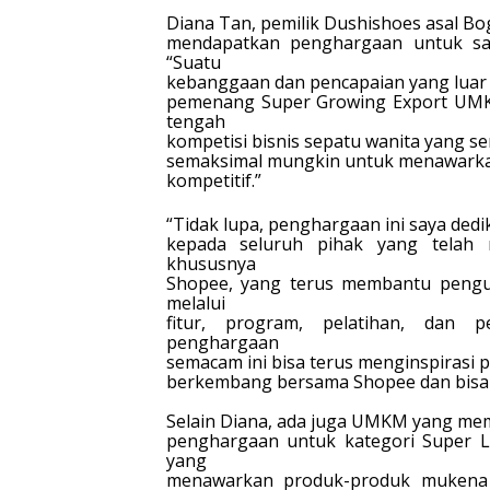
Diana Tan, pemilik Dushishoes asal Bo
mendapatkan penghargaan untuk sa
“Suatu
kebanggaan dan pencapaian yang luar bi
pemenang Super Growing Export UMKM
tengah
kompetisi bisnis sepatu wanita yang s
semaksimal mungkin untuk menawarkan
kompetitif.”
“Tidak lupa, penghargaan ini saya dedi
kepada seluruh pihak yang telah 
khususnya
Shopee, yang terus membantu pengu
melalui
fitur, program, pelatihan, dan 
penghargaan
semacam ini bisa terus menginspirasi 
berkembang bersama Shopee dan bisa be
Selain Diana, ada juga UMKM yang m
penghargaan untuk kategori Super Li
yang
menawarkan produk-produk mukena d