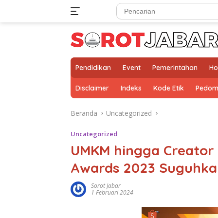
Langsung
ke
konten
Pendidikan
Event
Pemerintahan
Ho
Disclaimer
Indeks
Kode Etik
Pedom
Beranda
Uncategorized
Uncategorized
UMKM hingga Creator 
Awards 2023 Suguhka
Sorot Jabar
1 Februari 2024