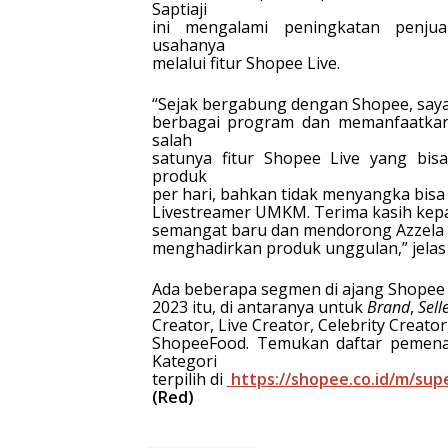
Saptiaji
ini mengalami peningkatan penju
usahanya
melalui fitur Shopee Live.
“Sejak bergabung dengan Shopee, say
berbagai program dan memanfaatkan
salah
satunya fitur Shopee Live yang bis
produk
per hari, bahkan tidak menyangka bi
Livestreamer UMKM. Terima kasih kep
semangat baru dan mendorong Azzela C
menghadirkan produk unggulan,” jelas 
Ada beberapa segmen di ajang Shopee
2023 itu, di antaranya untuk
Brand
,
Sell
Creator, Live Creator, Celebrity Creato
ShopeeFood. Temukan daftar pemen
Kategori
terpilih di
https://shopee.co.id/m/sup
(Red)