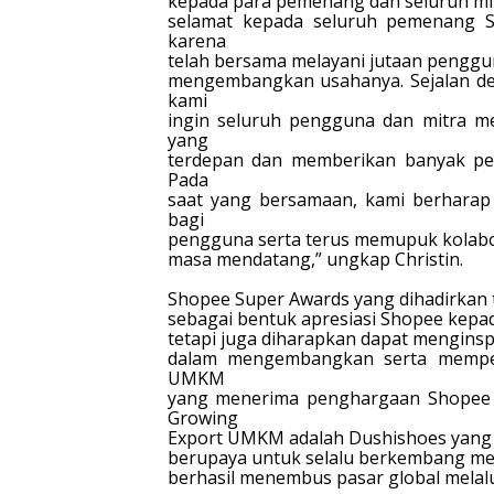
kepada para pemenang dan seluruh mit
selamat kepada seluruh pemenang S
karena
telah bersama melayani jutaan penggu
mengembangkan usahanya. Sejalan 
kami
ingin seluruh pengguna dan mitra me
yang
terdepan dan memberikan banyak pe
Pada
saat yang bersamaan, kami berharap
bagi
pengguna serta terus memupuk kolaboras
masa mendatang,” ungkap
Christin.
Shopee Super Awards yang dihadirkan 
sebagai bentuk apresiasi Shopee kepad
tetapi juga diharapkan dapat menginspi
dalam mengembangkan serta memperk
UMKM
yang menerima penghargaan Shopee 
Growing
Export UMKM adalah Dushishoes yang m
berupaya untuk selalu berkembang melal
berhasil menembus pasar global melal