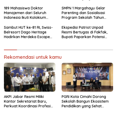
Kurator dan Pengurus
Secara Psikologis
189 Mahasiswa Doktor
SMPN 1 Margahayu Gelar
Manajemen dari Seluruh
Parenting dan Sosialisasi
Indonesia Ikuti Kolokium
Program Sekolah Tahun
Nasional APDMI 2026
Ajaran 2026/2027
Sambut HUT ke-81 RI, Swiss-
Ekspedisi Patriot Unpad
Belresort Dago Heritage
Resmi Bertugas di Fakfak,
Hadirkan Merdeka Escape
Bupati Paparkan Potensi
2026
Bomberay-Tomage
Rekomendasi untuk kamu
AKPI Jabar Resmi Miliki
PGRI Kota Cimahi Dorong
Kantor Sekretariat Baru,
Sekolah Bangun Ekosistem
Perkuat Koordinasi Profesi
Pendidikan yang Sehat
Kurator dan Pengurus
Secara Psikologis