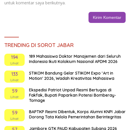
untuk komentar saya berikutnya.
TRENDING DI SOROT JABAR
189 Mahasiswa Doktor Manajemen dari Seluruh
194
Indonesia Ikuti Kolokium Nasional APDMI 2026
Lihat
STIKOM Bandung Gelar STIKOM Expo ‘Art in
133
Motion’ 2026, Wadah Kreativitas Mahasiswa
Lihat
Ekspedisi Patriot Unpad Resmi Bertugas di
59
Fakfak, Bupati Paparkan Potensi Bomberay-
Lihat
Tomage
BAPTKP Resmi Dibentuk, Korps Alumni KNPI Jabar
59
Dorong Tata Kelola Pemerintahan Berintegritas
Lihat
Jambore GTK PAUD Kabupaten Subang 2026
57