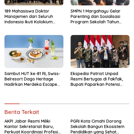
189 Mahasiswa Doktor
SMPN 1 Margahayu Gelar
Manajemen dari Seluruh
Parenting dan Sosialisasi
Indonesia Ikuti Kolokium
Program Sekolah Tahun
Nasional APDMI 2026
Ajaran 2026/2027
Sambut HUT ke-81 RI, Swiss-
Ekspedisi Patriot Unpad
Belresort Dago Heritage
Resmi Bertugas di Fakfak,
Hadirkan Merdeka Escape
Bupati Paparkan Potensi
2026
Bomberay-Tomage
Berita Terkait
AKPI Jabar Resmi Miliki
PGRI Kota Cimahi Dorong
Kantor Sekretariat Baru,
Sekolah Bangun Ekosistem
Perkuat Koordinasi Profesi
Pendidikan yang Sehat