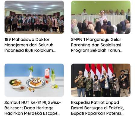
189 Mahasiswa Doktor
SMPN 1 Margahayu Gelar
Manajemen dari Seluruh
Parenting dan Sosialisasi
Indonesia Ikuti Kolokium
Program Sekolah Tahun
Nasional APDMI 2026
Ajaran 2026/2027
Sambut HUT ke-81 RI, Swiss-
Ekspedisi Patriot Unpad
Belresort Dago Heritage
Resmi Bertugas di Fakfak,
Hadirkan Merdeka Escape
Bupati Paparkan Potensi
2026
Bomberay-Tomage