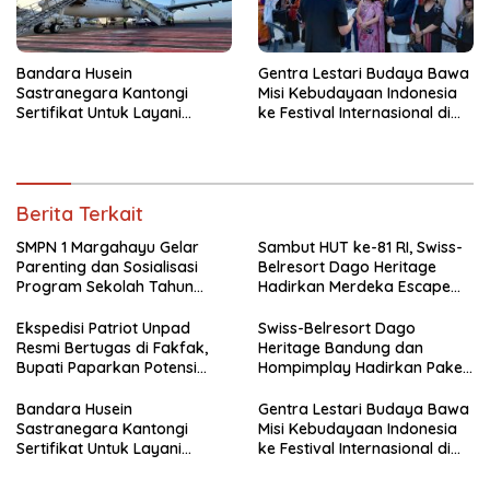
Bandara Husein
Gentra Lestari Budaya Bawa
Sastranegara Kantongi
Misi Kebudayaan Indonesia
Sertifikat Untuk Layani
ke Festival Internasional di
Pesawat Jet Narrow Body
Thailand
Berita Terkait
SMPN 1 Margahayu Gelar
Sambut HUT ke-81 RI, Swiss-
Parenting dan Sosialisasi
Belresort Dago Heritage
Program Sekolah Tahun
Hadirkan Merdeka Escape
Ajaran 2026/2027
2026
Ekspedisi Patriot Unpad
Swiss-Belresort Dago
Resmi Bertugas di Fakfak,
Heritage Bandung dan
Bupati Paparkan Potensi
Hompimplay Hadirkan Paket
Bomberay-Tomage
Stay & Adventure 2026
Bandara Husein
Gentra Lestari Budaya Bawa
Sastranegara Kantongi
Misi Kebudayaan Indonesia
Sertifikat Untuk Layani
ke Festival Internasional di
Pesawat Jet Narrow Body
Thailand