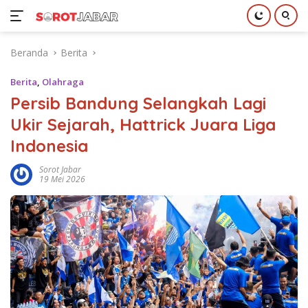
Langsung
Beranda
Berita
ke
konten
Berita
,
Olahraga
Persib Bandung Selangkah Lagi
Ukir Sejarah, Hattrick Juara Liga
Indonesia
Sorot Jabar
19 Mei 2026