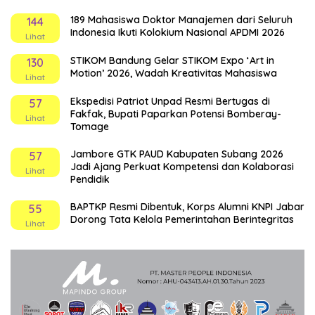
189 Mahasiswa Doktor Manajemen dari Seluruh
144
Indonesia Ikuti Kolokium Nasional APDMI 2026
Lihat
STIKOM Bandung Gelar STIKOM Expo ‘Art in
130
Motion’ 2026, Wadah Kreativitas Mahasiswa
Lihat
Ekspedisi Patriot Unpad Resmi Bertugas di
57
Fakfak, Bupati Paparkan Potensi Bomberay-
Lihat
Tomage
Jambore GTK PAUD Kabupaten Subang 2026
57
Jadi Ajang Perkuat Kompetensi dan Kolaborasi
Lihat
Pendidik
BAPTKP Resmi Dibentuk, Korps Alumni KNPI Jabar
55
Dorong Tata Kelola Pemerintahan Berintegritas
Lihat