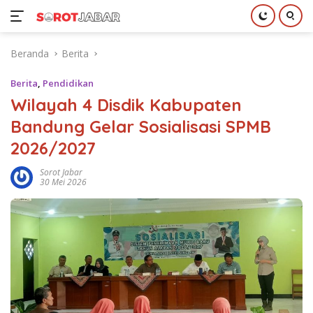
Langsung
Beranda
Berita
ke
konten
Berita
,
Pendidikan
Wilayah 4 Disdik Kabupaten
Bandung Gelar Sosialisasi SPMB
2026/2027
Sorot Jabar
30 Mei 2026