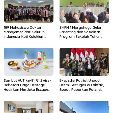
189 Mahasiswa Doktor
SMPN 1 Margahayu Gelar
Manajemen dari Seluruh
Parenting dan Sosialisasi
Indonesia Ikuti Kolokium
Program Sekolah Tahun
Nasional APDMI 2026
Ajaran 2026/2027
Sambut HUT ke-81 RI, Swiss-
Ekspedisi Patriot Unpad
Belresort Dago Heritage
Resmi Bertugas di Fakfak,
Hadirkan Merdeka Escape
Bupati Paparkan Potensi
2026
Bomberay-Tomage