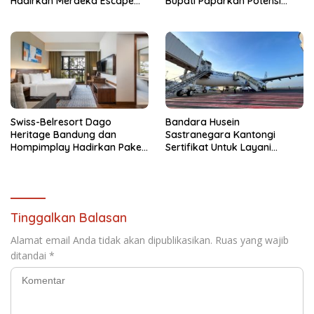
Hadirkan Merdeka Escape
Bupati Paparkan Potensi
2026
Bomberay-Tomage
Swiss-Belresort Dago
Bandara Husein
Heritage Bandung dan
Sastranegara Kantongi
Hompimplay Hadirkan Paket
Sertifikat Untuk Layani
Stay & Adventure 2026
Pesawat Jet Narrow Body
Tinggalkan Balasan
Alamat email Anda tidak akan dipublikasikan.
Ruas yang wajib
ditandai
*