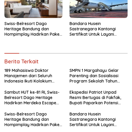
Swiss-Belresort Dago
Bandara Husein
Heritage Bandung dan
Sastranegara Kantongi
Hompimplay Hadirkan Paket
Sertifikat Untuk Layani
Stay & Adventure 2026
Pesawat Jet Narrow Body
Berita Terkait
189 Mahasiswa Doktor
SMPN 1 Margahayu Gelar
Manajemen dari Seluruh
Parenting dan Sosialisasi
Indonesia Ikuti Kolokium
Program Sekolah Tahun
Nasional APDMI 2026
Ajaran 2026/2027
Sambut HUT ke-81 RI, Swiss-
Ekspedisi Patriot Unpad
Belresort Dago Heritage
Resmi Bertugas di Fakfak,
Hadirkan Merdeka Escape
Bupati Paparkan Potensi
2026
Bomberay-Tomage
Swiss-Belresort Dago
Bandara Husein
Heritage Bandung dan
Sastranegara Kantongi
Hompimplay Hadirkan Paket
Sertifikat Untuk Layani
Stay & Adventure 2026
Pesawat Jet Narrow Body